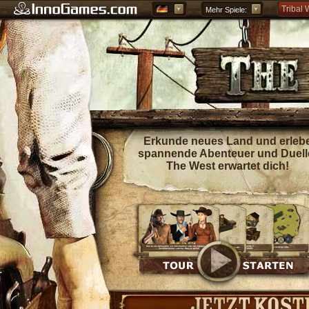
Tribal 
Mehr Spiele:
Forge o
Grepoli
Griech
Erkunde neues Land und erleb
spannende Abenteuer und Duell
The West erwartet dich!